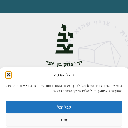
ניהול הסכמה
אבן גבירול 14, רחביה, ירושלים
טלפון:
02-5398888
אנו משתמשים בעוגיות (Cookies) לצורך הפעלת האתר, ניתוח ושיווק מותאם אישית. בהסכמה,
נאסוף נתוני שימוש; ניתן לנהל או למשוך הסכמה בכל עת.
קבל הכל
סירוב
כל הזכויות שמורות ליד יצחק בן־צבי ירושלים ©