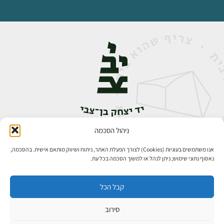
ניהול הסכמה
אבן גבירול 14, רחביה, ירושלים
טלפון:
02-5398888
אנו משתמשים בעוגיות (Cookies) לצורך הפעלת האתר, ניתוח ושיווק מותאם אישית. בהסכמה,
נאסוף נתוני שימוש; ניתן לנהל או למשוך הסכמה בכל עת.
קבל הכל
סירוב
כל הזכויות שמורות ליד יצחק בן־צבי ירושלים ©