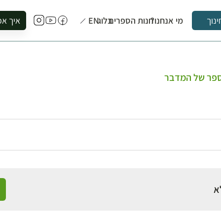
מי אנחנו?
חנות הספרים
בלוג
EN
איך אפ
ינוך
להזמין סי
להירשם ל
להירשם ל
ספר של המדבר
לקנות ספ
לבקר בספ
לתאם ביק
א