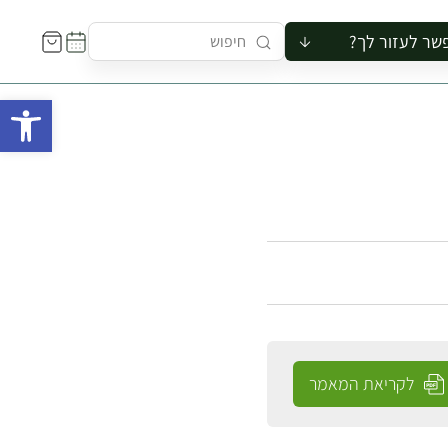
שר לעזור לך?
ור לקבוצה
פתח 
סיור
קורס
ר
רייה
ור בצריף
לקריאת המאמר