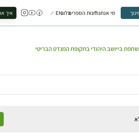
מי אנחנו?
חנות הספרים
בלוג
EN
איך אפ
ינוך
להזמין סי
להירשם ל
להירשם ל
פת בייושב היהודי בתקופת המנדט הבריטי
לקנות ספ
לבקר בספ
לתאם ביק
א