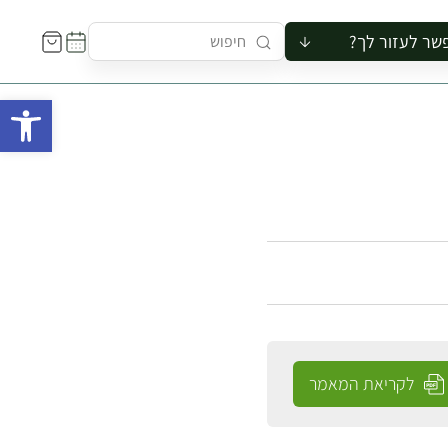
שר לעזור לך?
ור לקבוצה
פתח 
סיור
קורס
ר
רייה
ור בצריף
לקריאת המאמר