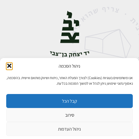
ניהול הסכמה
אבן גבירול 14, רחביה, ירושלים
טלפון:
02-5398888
אנו משתמשים בעוגיות (Cookies) לצורך הפעלת האתר, ניתוח ושיווק מותאם אישית. בהסכמה,
נאסוף נתוני שימוש; ניתן לנהל או למשוך הסכמה בכל עת.
קבל הכל
סירוב
כל הזכויות שמורות ליד יצחק בן־צבי ירושלים ©
פיתוח אתרים
ניהול העדפות