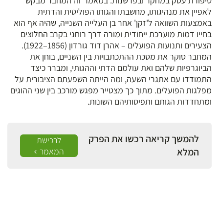
סיפורת עסק במחקר ובפרשנות. במאמר זה המחבר מבקש
לאפיין את מנהיגותו, מחשבתו והגותו הפוליטית והדתית
באמצעות השוואה ל'זקן' אחר בן העלייה השנייה, שהיה אף הוא
בחייו דמות מוערכת ייחודית ומורה דרך רוחני בקרב החלוצים
הצעירים ותנועות הפועלים – אהרן דוד גורדון (1856–1922).
המחבר סוקר את מסכת ההתכתבויות בין השניים, בוחן את
הביוגרפיות שלהם ואת עולמם הדתי וההגותי, ומברר כיצד
התמודדו עם אתגרי השעה, ומה הייתה השפעתם הציבורית על
מפלגות הפועלים. מתוך כך מצטייר מפגש מורכב בין שני ההוגים
ומתחדדות הגותם ותפיסותיהם השונות.
להמשך קריאה רכשו את הפרק
לרכישת
המלא
המאמר