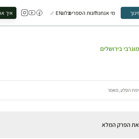
מי אנחנו?
חנות הספרים
בלוג
EN
איך אפ
ינוך
להזמין סי
להירשם ל
להירשם ל
וגרבי בירושלים
לקנות ספ
לבקר בספ
לתאם ביק
יפת הסלע,
מאמר
את הפרק המלא