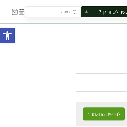
שר לעזור לך?
ור לקבוצה
פתח 
סיור
קורס
ר
רייה
ור בצריף
לרכישת המאמר