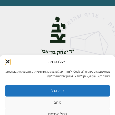
ניהול הסכמה
אבן גבירול 14, רחביה, ירושלים
טלפון:
02-5398888
אנו משתמשים בעוגיות (Cookies) לצורך הפעלת האתר, ניתוח ושיווק מותאם אישית. בהסכמה,
נאסוף נתוני שימוש; ניתן לנהל או למשוך הסכמה בכל עת.
קבל הכל
סירוב
כל הזכויות שמורות ליד יצחק בן־צבי ירושלים ©
פיתוח אתרים
ניהול העדפות