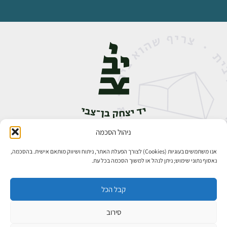
ניהול הסכמה
אבן גבירול 14, רחביה, ירושלים
טלפון:
02-5398888
אנו משתמשים בעוגיות (Cookies) לצורך הפעלת האתר, ניתוח ושיווק מותאם אישית. בהסכמה,
נאסוף נתוני שימוש; ניתן לנהל או למשוך הסכמה בכל עת.
קבל הכל
סירוב
כל הזכויות שמורות ליד יצחק בן־צבי ירושלים ©