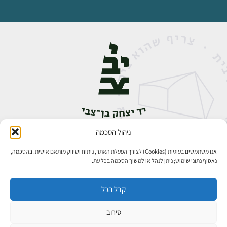
ניהול הסכמה
אבן גבירול 14, רחביה, ירושלים
טלפון:
02-5398888
אנו משתמשים בעוגיות (Cookies) לצורך הפעלת האתר, ניתוח ושיווק מותאם אישית. בהסכמה,
נאסוף נתוני שימוש; ניתן לנהל או למשוך הסכמה בכל עת.
קבל הכל
סירוב
כל הזכויות שמורות ליד יצחק בן־צבי ירושלים ©