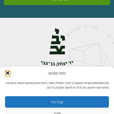
ניהול הסכמה
אבן גבירול 14, רחביה, ירושלים
טלפון:
02-5398888
אנו משתמשים בעוגיות (Cookies) לצורך הפעלת האתר, ניתוח ושיווק מותאם אישית. בהסכמה,
נאסוף נתוני שימוש; ניתן לנהל או למשוך הסכמה בכל עת.
קבל הכל
סירוב