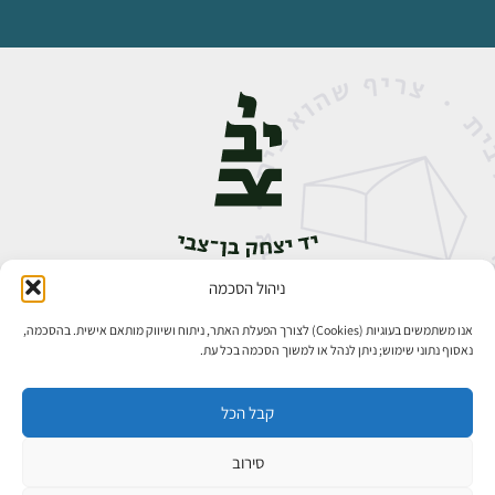
ניהול הסכמה
אבן גבירול 14, רחביה, ירושלים
טלפון:
02-5398888
אנו משתמשים בעוגיות (Cookies) לצורך הפעלת האתר, ניתוח ושיווק מותאם אישית. בהסכמה,
נאסוף נתוני שימוש; ניתן לנהל או למשוך הסכמה בכל עת.
קבל הכל
סירוב
כל הזכויות שמורות ליד יצחק בן־צבי ירושלים ©