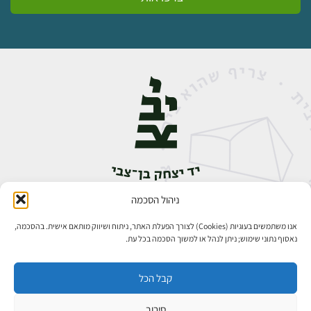
ניהול הסכמה
אבן גבירול 14, רחביה, ירושלים
טלפון:
02-5398888
אנו משתמשים בעוגיות (Cookies) לצורך הפעלת האתר, ניתוח ושיווק מותאם אישית. בהסכמה,
נאסוף נתוני שימוש; ניתן לנהל או למשוך הסכמה בכל עת.
קבל הכל
סירוב