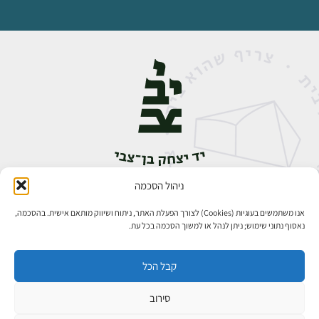
ניהול הסכמה
אבן גבירול 14, רחביה, ירושלים
טלפון:
02-5398888
אנו משתמשים בעוגיות (Cookies) לצורך הפעלת האתר, ניתוח ושיווק מותאם אישית. בהסכמה,
נאסוף נתוני שימוש; ניתן לנהל או למשוך הסכמה בכל עת.
קבל הכל
סירוב
כל הזכויות שמורות ליד יצחק בן־צבי ירושלים ©