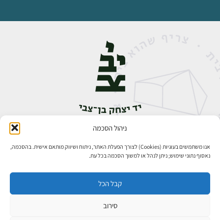
ניהול הסכמה
אבן גבירול 14, רחביה, ירושלים
טלפון:
02-5398888
אנו משתמשים בעוגיות (Cookies) לצורך הפעלת האתר, ניתוח ושיווק מותאם אישית. בהסכמה,
נאסוף נתוני שימוש; ניתן לנהל או למשוך הסכמה בכל עת.
קבל הכל
סירוב
כל הזכויות שמורות ליד יצחק בן־צבי ירושלים ©