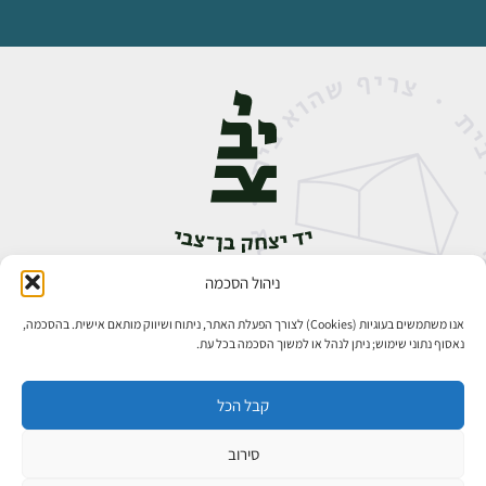
ניהול הסכמה
אבן גבירול 14, רחביה, ירושלים
טלפון:
02-5398888
אנו משתמשים בעוגיות (Cookies) לצורך הפעלת האתר, ניתוח ושיווק מותאם אישית. בהסכמה,
נאסוף נתוני שימוש; ניתן לנהל או למשוך הסכמה בכל עת.
קבל הכל
סירוב
כל הזכויות שמורות ליד יצחק בן־צבי ירושלים ©