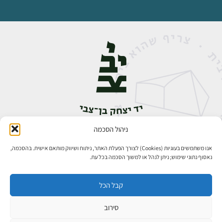
ניהול הסכמה
אבן גבירול 14, רחביה, ירושלים
טלפון:
02-5398888
אנו משתמשים בעוגיות (Cookies) לצורך הפעלת האתר, ניתוח ושיווק מותאם אישית. בהסכמה,
נאסוף נתוני שימוש; ניתן לנהל או למשוך הסכמה בכל עת.
קבל הכל
סירוב
כל הזכויות שמורות ליד יצחק בן־צבי ירושלים ©