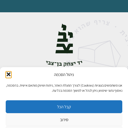
ניהול הסכמה
אבן גבירול 14, רחביה, ירושלים
טלפון:
02-5398888
אנו משתמשים בעוגיות (Cookies) לצורך הפעלת האתר, ניתוח ושיווק מותאם אישית. בהסכמה,
נאסוף נתוני שימוש; ניתן לנהל או למשוך הסכמה בכל עת.
קבל הכל
סירוב
כל הזכויות שמורות ליד יצחק בן־צבי ירושלים ©