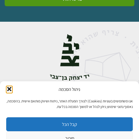
ניהול הסכמה
אבן גבירול 14, רחביה, ירושלים
טלפון:
02-5398888
אנו משתמשים בעוגיות (Cookies) לצורך הפעלת האתר, ניתוח ושיווק מותאם אישית. בהסכמה,
נאסוף נתוני שימוש; ניתן לנהל או למשוך הסכמה בכל עת.
קבל הכל
סירוב