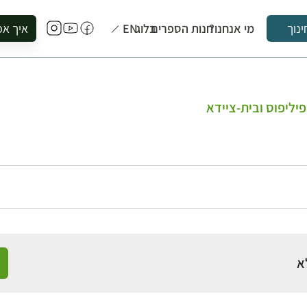
מי אנחנו?
חנות הספרים
בלוג
EN
איך אפ
ינוך
להזמין סי
להירשם ל
להירשם ל
יליפוס ובית-ציידא
לקנות ספ
לבקר בספ
לתאם ביק
א