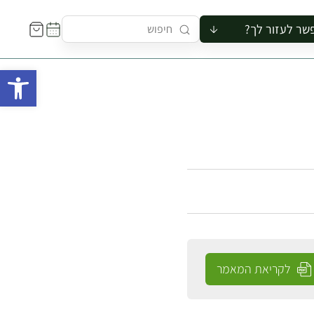
שר לעזור לך?
ור לקבוצה
פתח 
סיור
קורס
ר
רייה
ור בצריף
לקריאת המאמר