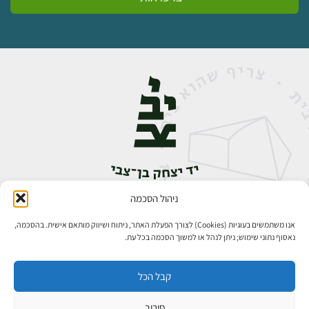
ניהול הסכמה
אבן גבירול 14, רחביה, ירושלים
טלפון:
02-5398888
אנו משתמשים בעוגיות (Cookies) לצורך הפעלת האתר, ניתוח ושיווק מותאם אישית. בהסכמה,
נאסוף נתוני שימוש; ניתן לנהל או למשוך הסכמה בכל עת.
קבל הכל
סירוב