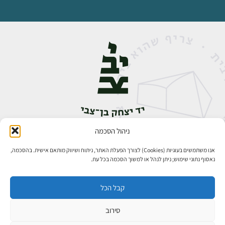
ניהול הסכמה
אבן גבירול 14, רחביה, ירושלים
טלפון:
02-5398888
אנו משתמשים בעוגיות (Cookies) לצורך הפעלת האתר, ניתוח ושיווק מותאם אישית. בהסכמה,
נאסוף נתוני שימוש; ניתן לנהל או למשוך הסכמה בכל עת.
קבל הכל
סירוב
כל הזכויות שמורות ליד יצחק בן־צבי ירושלים ©