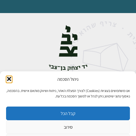
ניהול הסכמה
אבן גבירול 14, רחביה, ירושלים
טלפון:
02-5398888
אנו משתמשים בעוגיות (Cookies) לצורך הפעלת האתר, ניתוח ושיווק מותאם אישית. בהסכמה,
נאסוף נתוני שימוש; ניתן לנהל או למשוך הסכמה בכל עת.
קבל הכל
סירוב
כל הזכויות שמורות ליד יצחק בן־צבי ירושלים ©