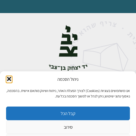
ניהול הסכמה
אבן גבירול 14, רחביה, ירושלים
טלפון:
02-5398888
אנו משתמשים בעוגיות (Cookies) לצורך הפעלת האתר, ניתוח ושיווק מותאם אישית. בהסכמה,
נאסוף נתוני שימוש; ניתן לנהל או למשוך הסכמה בכל עת.
קבל הכל
סירוב
כל הזכויות שמורות ליד יצחק בן־צבי ירושלים ©