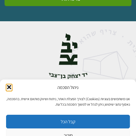
ניהול הסכמה
אבן גבירול 14, רחביה, ירושלים
טלפון:
02-5398888
אנו משתמשים בעוגיות (Cookies) לצורך הפעלת האתר, ניתוח ושיווק מותאם אישית. בהסכמה,
נאסוף נתוני שימוש; ניתן לנהל או למשוך הסכמה בכל עת.
קבל הכל
סירוב