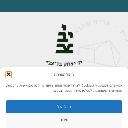
ניהול הסכמה
אבן גבירול 14, רחביה, ירושלים
טלפון:
02-5398888
אנו משתמשים בעוגיות (Cookies) לצורך הפעלת האתר, ניתוח ושיווק מותאם אישית. בהסכמה,
נאסוף נתוני שימוש; ניתן לנהל או למשוך הסכמה בכל עת.
קבל הכל
סירוב
כל הזכויות שמורות ליד יצחק בן־צבי ירושלים ©