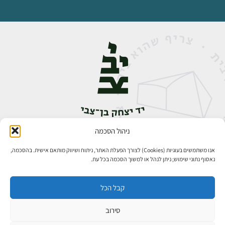
ניהול הסכמה
אבן גבירול 14, רחביה, ירושלים
טלפון:
02-5398888
אנו משתמשים בעוגיות (Cookies) לצורך הפעלת האתר, ניתוח ושיווק מותאם אישית. בהסכמה,
נאסוף נתוני שימוש; ניתן לנהל או למשוך הסכמה בכל עת.
קבל הכל
סירוב
כל הזכויות שמורות ליד יצחק בן־צבי ירושלים ©