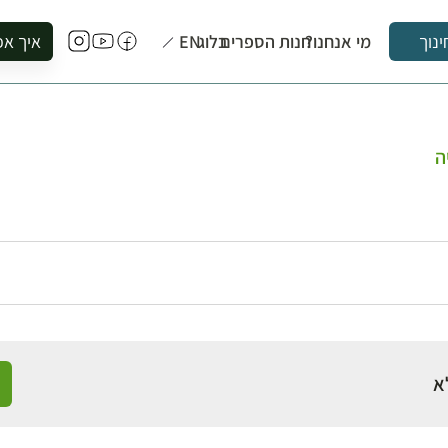
מי אנחנו?
חנות הספרים
בלוג
EN
איך אפ
ינוך
להזמין סי
להירשם ל
להירשם ל
ה
לקנות ספ
לבקר בספ
לתאם ביק
א