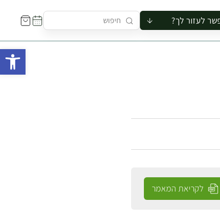
שר לעזור לך?
ור לקבוצה
פתח 
סיור
קורס
ר
רייה
ור בצריף
לקריאת המאמר