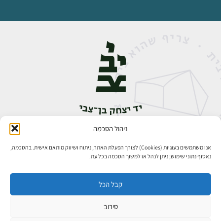
ניהול הסכמה
אבן גבירול 14, רחביה, ירושלים
טלפון:
02-5398888
אנו משתמשים בעוגיות (Cookies) לצורך הפעלת האתר, ניתוח ושיווק מותאם אישית. בהסכמה,
נאסוף נתוני שימוש; ניתן לנהל או למשוך הסכמה בכל עת.
קבל הכל
סירוב
כל הזכויות שמורות ליד יצחק בן־צבי ירושלים ©