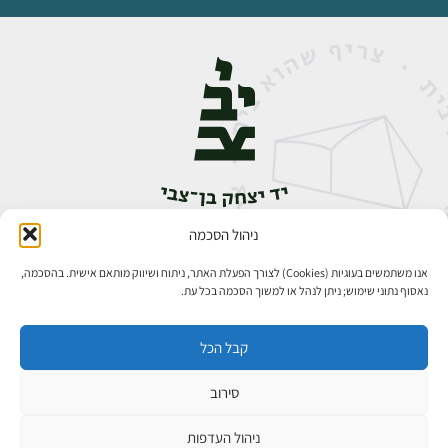
ניהול הסכמה
אבן גבירול 14, רחביה, ירושלים
טלפון:
02-5398888
אנו משתמשים בעוגיות (Cookies) לצורך הפעלת האתר, ניתוח ושיווק מותאם אישית. בהסכמה,
נאסוף נתוני שימוש; ניתן לנהל או למשוך הסכמה בכל עת.
קבל הכל
סירוב
כל הזכויות שמורות ליד יצחק בן־צבי ירושלים ©
פיתוח אתרים
ניהול העדפות