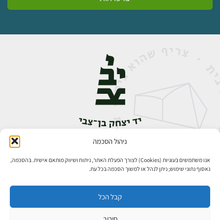
ניהול הסכמה
אבן גבירול 14, רחביה, ירושלים
טלפון:
02-5398888
אנו משתמשים בעוגיות (Cookies) לצורך הפעלת האתר, ניתוח ושיווק מותאם אישית. בהסכמה,
נאסוף נתוני שימוש; ניתן לנהל או למשוך הסכמה בכל עת.
קבל הכל
סירוב