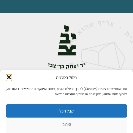
ניהול הסכמה
אבן גבירול 14, רחביה, ירושלים
טלפון:
02-5398888
אנו משתמשים בעוגיות (Cookies) לצורך הפעלת האתר, ניתוח ושיווק מותאם אישית. בהסכמה,
נאסוף נתוני שימוש; ניתן לנהל או למשוך הסכמה בכל עת.
קבל הכל
סירוב
כל הזכויות שמורות ליד יצחק בן־צבי ירושלים ©