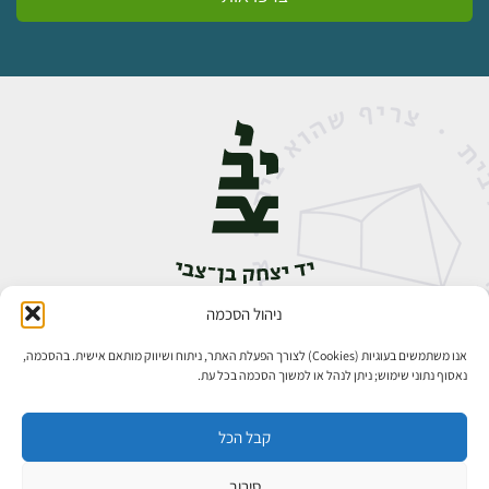
ניהול הסכמה
אבן גבירול 14, רחביה, ירושלים
טלפון:
02-5398888
אנו משתמשים בעוגיות (Cookies) לצורך הפעלת האתר, ניתוח ושיווק מותאם אישית. בהסכמה,
נאסוף נתוני שימוש; ניתן לנהל או למשוך הסכמה בכל עת.
קבל הכל
סירוב