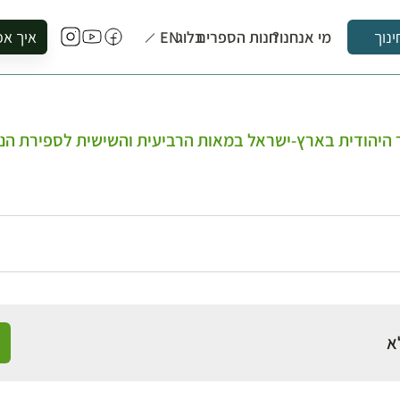
מי אנחנו?
חנות הספרים
בלוג
EN
איך אפ
ינוך
להזמין סי
להירשם ל
להירשם ל
 היהודית בארץ-ישראל במאות הרביעית והשישית לספירת הנ
לקנות ספ
לבקר בספ
לתאם ביק
א