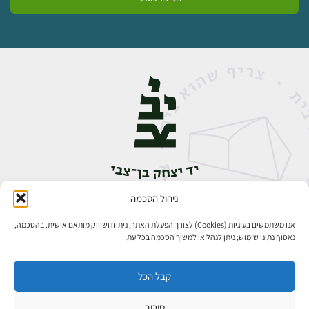
ניהול הסכמה
אבן גבירול 14, רחביה, ירושלים
טלפון:
02-5398888
אנו משתמשים בעוגיות (Cookies) לצורך הפעלת האתר, ניתוח ושיווק מותאם אישית. בהסכמה,
נאסוף נתוני שימוש; ניתן לנהל או למשוך הסכמה בכל עת.
קבל הכל
סירוב