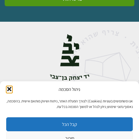
ניהול הסכמה
אבן גבירול 14, רחביה, ירושלים
טלפון:
02-5398888
אנו משתמשים בעוגיות (Cookies) לצורך הפעלת האתר, ניתוח ושיווק מותאם אישית. בהסכמה,
נאסוף נתוני שימוש; ניתן לנהל או למשוך הסכמה בכל עת.
קבל הכל
סירוב