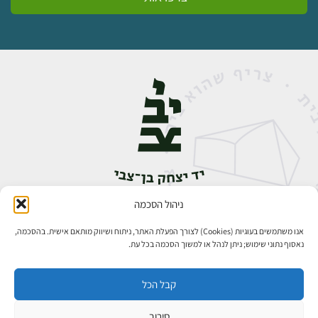
ניהול הסכמה
אבן גבירול 14, רחביה, ירושלים
טלפון:
02-5398888
אנו משתמשים בעוגיות (Cookies) לצורך הפעלת האתר, ניתוח ושיווק מותאם אישית. בהסכמה,
נאסוף נתוני שימוש; ניתן לנהל או למשוך הסכמה בכל עת.
קבל הכל
סירוב