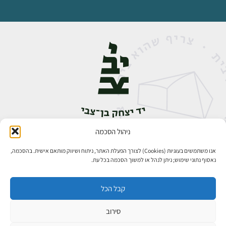
ניהול הסכמה
אבן גבירול 14, רחביה, ירושלים
טלפון:
02-5398888
אנו משתמשים בעוגיות (Cookies) לצורך הפעלת האתר, ניתוח ושיווק מותאם אישית. בהסכמה,
נאסוף נתוני שימוש; ניתן לנהל או למשוך הסכמה בכל עת.
קבל הכל
סירוב
כל הזכויות שמורות ליד יצחק בן־צבי ירושלים ©