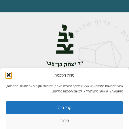
ניהול הסכמה
אבן גבירול 14, רחביה, ירושלים
טלפון:
02-5398888
אנו משתמשים בעוגיות (Cookies) לצורך הפעלת האתר, ניתוח ושיווק מותאם אישית. בהסכמה,
נאסוף נתוני שימוש; ניתן לנהל או למשוך הסכמה בכל עת.
קבל הכל
סירוב
כל הזכויות שמורות ליד יצחק בן־צבי ירושלים ©