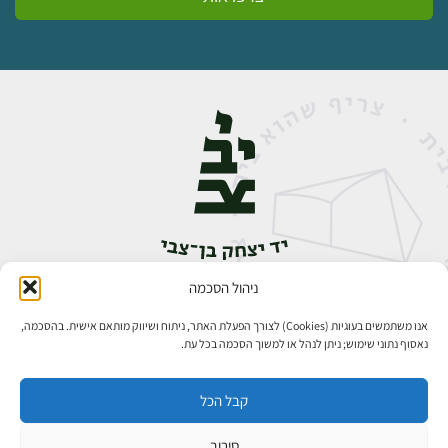
ניהול הסכמה
אבן גבירול 14, רחביה, ירושלים
טלפון:
02-5398888
אנו משתמשים בעוגיות (Cookies) לצורך הפעלת האתר, ניתוח ושיווק מותאם אישית. בהסכמה,
נאסוף נתוני שימוש; ניתן לנהל או למשוך הסכמה בכל עת.
קבל הכל
סירוב