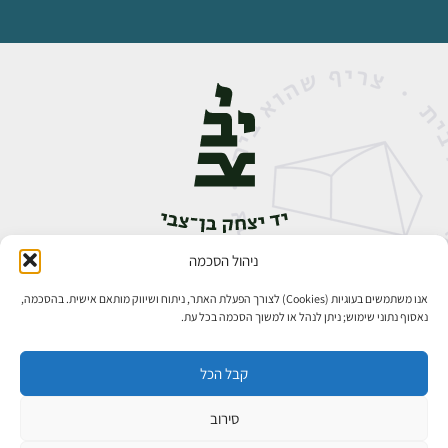
ניהול הסכמה
אבן גבירול 14, רחביה, ירושלים
טלפון:
02-5398888
אנו משתמשים בעוגיות (Cookies) לצורך הפעלת האתר, ניתוח ושיווק מותאם אישית. בהסכמה,
נאסוף נתוני שימוש; ניתן לנהל או למשוך הסכמה בכל עת.
קבל הכל
סירוב
כל הזכויות שמורות ליד יצחק בן־צבי ירושלים ©