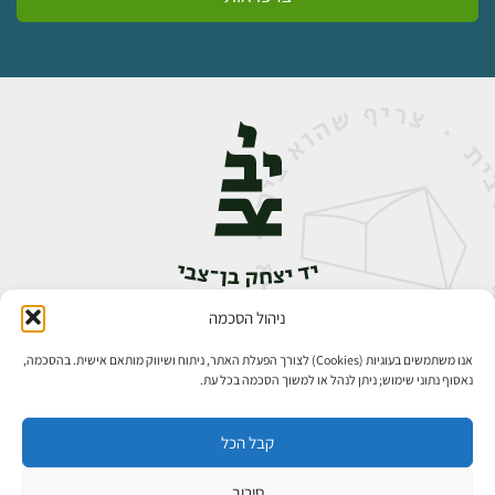
ניהול הסכמה
אבן גבירול 14, רחביה, ירושלים
טלפון:
02-5398888
אנו משתמשים בעוגיות (Cookies) לצורך הפעלת האתר, ניתוח ושיווק מותאם אישית. בהסכמה,
נאסוף נתוני שימוש; ניתן לנהל או למשוך הסכמה בכל עת.
קבל הכל
סירוב