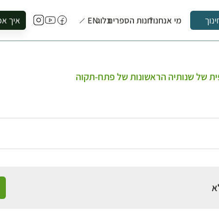
מי אנחנו?
חנות הספרים
בלוג
EN
איך אפ
ינוך
להזמין סי
להירשם ל
להירשם ל
ית של שנותיה הראשונות של פתח-תקוה
לקנות ספ
לבקר בספ
לתאם ביק
א