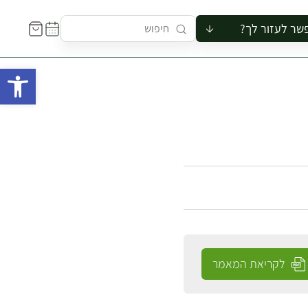
שר לעזור לך?
ור לקבוצה
פתח 
סיור
קורס
ר
רייה
ור בצריף
לקריאת המאמר