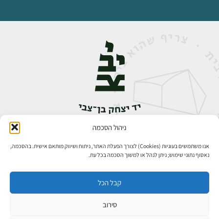
ניהול הסכמה
אבן גבירול 14, רחביה, ירושלים
טלפון:
02-5398888
אנו משתמשים בעוגיות (Cookies) לצורך הפעלת האתר, ניתוח ושיווק מותאם אישית. בהסכמה,
נאסוף נתוני שימוש; ניתן לנהל או למשוך הסכמה בכל עת.
קבל הכל
סירוב
כל הזכויות שמורות ליד יצחק בן־צבי ירושלים ©