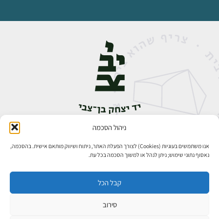
ניהול הסכמה
אבן גבירול 14, רחביה, ירושלים
טלפון:
02-5398888
אנו משתמשים בעוגיות (Cookies) לצורך הפעלת האתר, ניתוח ושיווק מותאם אישית. בהסכמה,
נאסוף נתוני שימוש; ניתן לנהל או למשוך הסכמה בכל עת.
קבל הכל
סירוב
כל הזכויות שמורות ליד יצחק בן־צבי ירושלים ©