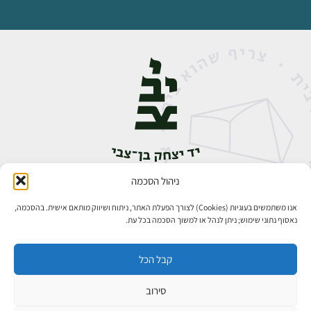
ניהול הסכמה
אבן גבירול 14, רחביה, ירושלים
טלפון:
02-5398888
אנו משתמשים בעוגיות (Cookies) לצורך הפעלת האתר, ניתוח ושיווק מותאם אישית. בהסכמה,
נאסוף נתוני שימוש; ניתן לנהל או למשוך הסכמה בכל עת.
קבל הכל
סירוב
כל הזכויות שמורות ליד יצחק בן־צבי ירושלים ©