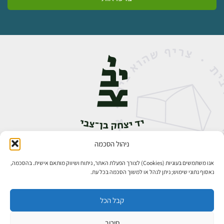
ניהול הסכמה
אבן גבירול 14, רחביה, ירושלים
טלפון:
02-5398888
אנו משתמשים בעוגיות (Cookies) לצורך הפעלת האתר, ניתוח ושיווק מותאם אישית. בהסכמה,
נאסוף נתוני שימוש; ניתן לנהל או למשוך הסכמה בכל עת.
קבל הכל
סירוב