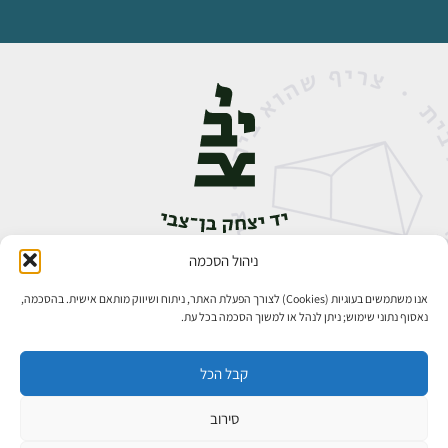
ניהול הסכמה
אבן גבירול 14, רחביה, ירושלים
טלפון:
02-5398888
אנו משתמשים בעוגיות (Cookies) לצורך הפעלת האתר, ניתוח ושיווק מותאם אישית. בהסכמה,
נאסוף נתוני שימוש; ניתן לנהל או למשוך הסכמה בכל עת.
קבל הכל
סירוב
כל הזכויות שמורות ליד יצחק בן־צבי ירושלים ©