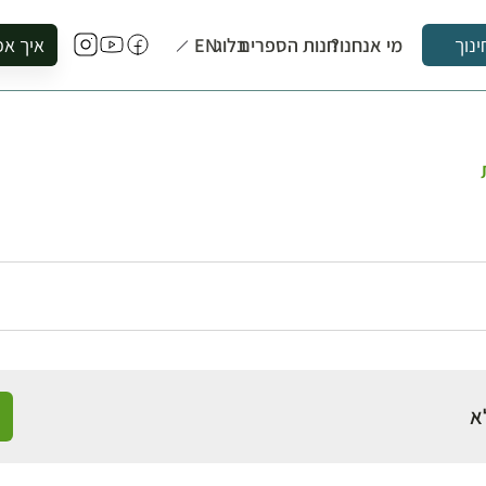
מי אנחנו?
חנות הספרים
בלוג
EN
איך אפ
ינוך
להזמין סי
להירשם ל
להירשם ל
לקנות ספ
לבקר בספ
לתאם ביק
א