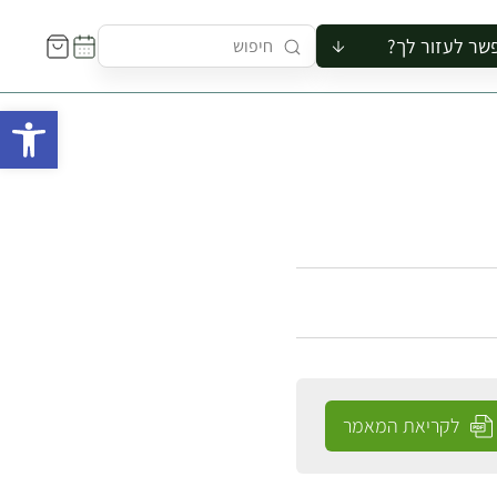
שר לעזור לך?
ור לקבוצה
פתח 
סיור
קורס
ר
רייה
ור בצריף
לקריאת המאמר