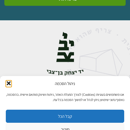
ניהול הסכמה
אבן גבירול 14, רחביה, ירושלים
טלפון:
02-5398888
אנו משתמשים בעוגיות (Cookies) לצורך הפעלת האתר, ניתוח ושיווק מותאם אישית. בהסכמה,
נאסוף נתוני שימוש; ניתן לנהל או למשוך הסכמה בכל עת.
קבל הכל
סירוב