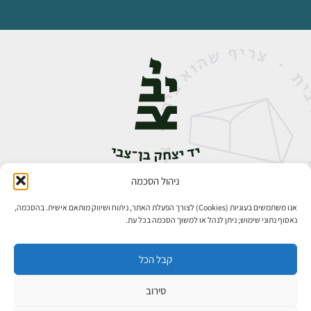
ניהול הסכמה
אבן גבירול 14, רחביה, ירושלים
טלפון:
02-5398888
אנו משתמשים בעוגיות (Cookies) לצורך הפעלת האתר, ניתוח ושיווק מותאם אישית. בהסכמה,
נאסוף נתוני שימוש; ניתן לנהל או למשוך הסכמה בכל עת.
קבל הכל
סירוב
כל הזכויות שמורות ליד יצחק בן־צבי ירושלים ©